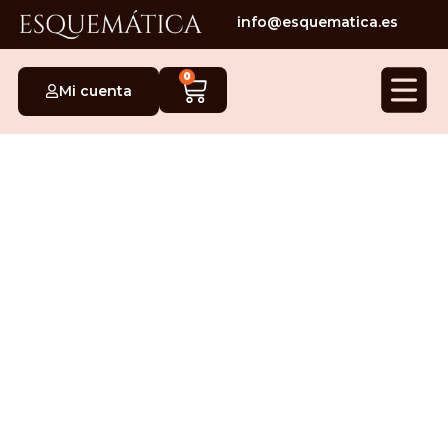
info@esquematica.es
0
Mi cuenta