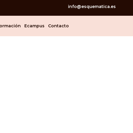
info@esquematica.es
ormación
Ecampus
Contacto