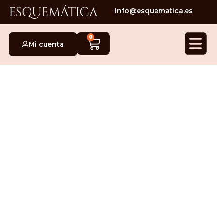
info@esquematica.es
0
Mi cuenta