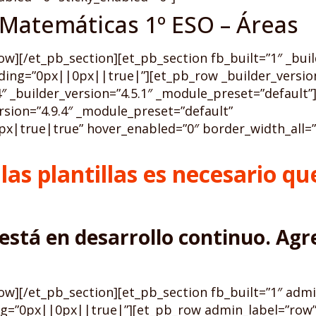
 Matemáticas 1º ESO – Áreas
w][/et_pb_section][et_pb_section fb_built=”1″ _buil
ing=”0px||0px||true|”][et_pb_row _builder_version
 _builder_version=”4.5.1″ _module_preset=”default”
rsion=”4.9.4″ _module_preset=”default”
true|true” hover_enabled=”0″ border_width_all=”3
as plantillas es necesario que
 está en desarrollo continuo. A
ow][/et_pb_section][et_pb_section fb_built=”1″ admi
g=”0px||0px||true|”][et_pb_row admin_label=”row” 