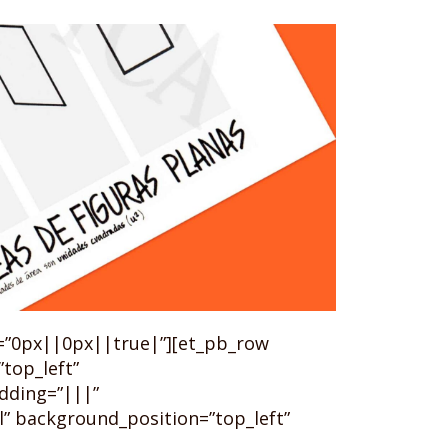
g=”0px||0px||true|”][et_pb_row
top_left”
dding=”|||”
l” background_position=”top_left”