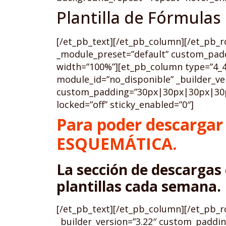
Plantilla de Fórmulas
[/et_pb_text][/et_pb_column][/et_pb_ro
_module_preset=”default” custom_padd
width=”100%”][et_pb_column type=”4_4″
module_id=”no_disponible” _builder_ve
custom_padding=”30px|30px|30px|30px|
locked=”off” sticky_enabled=”0″]
Para poder descargar l
ESQUEMÁTICA.
La sección de descargas
plantillas cada semana.
[/et_pb_text][/et_pb_column][/et_pb_r
_builder_version=”3.22″ custom_paddin