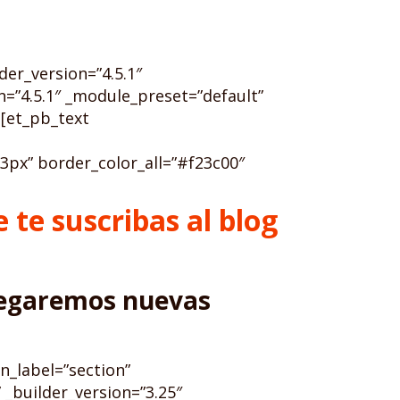
der_version=”4.5.1″
=”4.5.1″ _module_preset=”default”
][et_pb_text
px” border_color_all=”#f23c00″
 te suscribas al blog
gregaremos nuevas
n_label=”section”
_builder_version=”3.25″