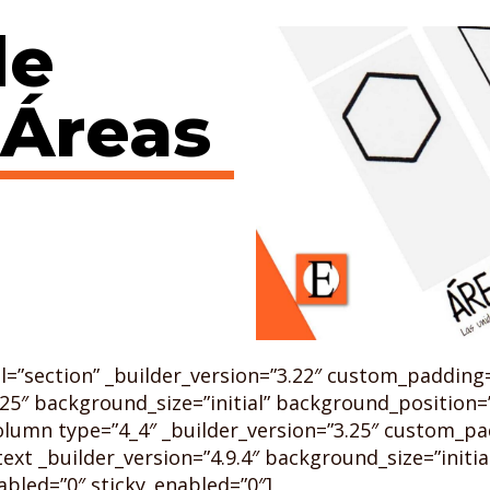
de
 Áreas
el=”section” _builder_version=”3.22″ custom_paddin
25″ background_size=”initial” background_position=”
lumn type=”4_4″ _builder_version=”3.25″ custom_pa
xt _builder_version=”4.9.4″ background_size=”initia
bled=”0″ sticky_enabled=”0″]