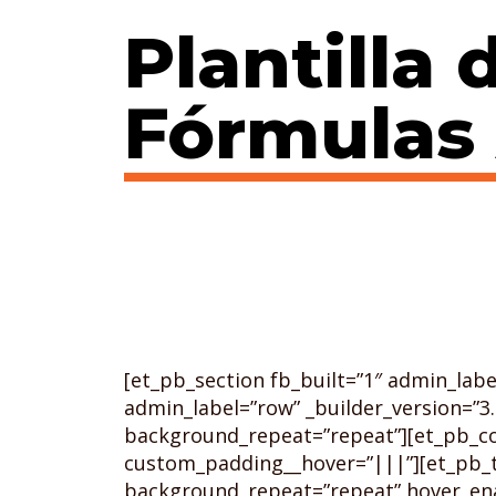
Plantilla 
Fórmulas
[et_pb_section fb_built=”1″ admin_lab
admin_label=”row” _builder_version=”3.
background_repeat=”repeat”][et_pb_co
custom_padding__hover=”|||”][et_pb_te
background_repeat=”repeat” hover_ena