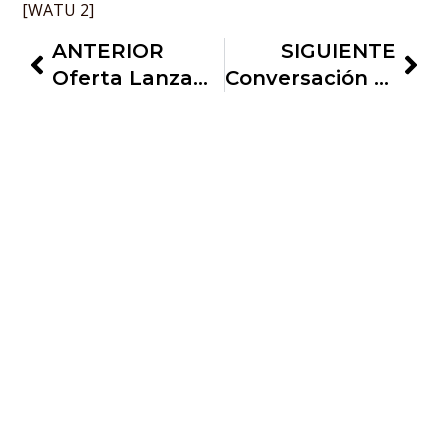
[WATU 2]
ANTERIOR
SIGUIENTE
Oferta Lanzamiento ESQUEMÁTICA 4
Conversación en 4º ESO. Parte 1