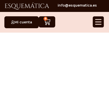
info@esquematica.es
0
Mi cuenta