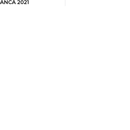
BANCA 2021
rograma Kit Digital por los Fondos Next Generation (EU) del