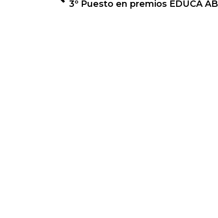
3º Puesto en premios EDUCA A
Financiado por la Unión Europea con el P