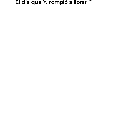
El día que Y. rompió a llorar
 Mecanismo de Recuperación y Resiliencia.