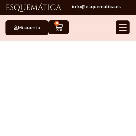
info@esquematica.es
0
Mi cuenta