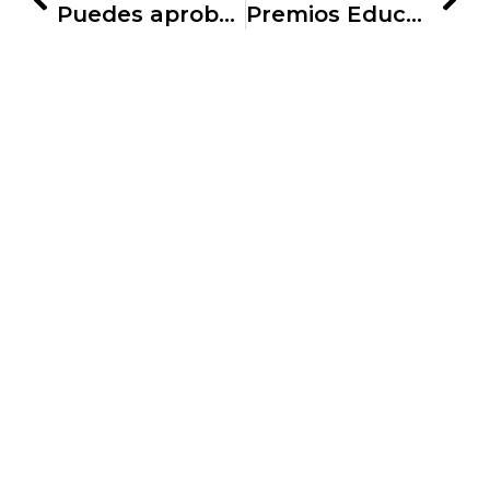
Puedes aprobar Matemáticas de 1º de la ESO
Premios Educa-Abanca 2022