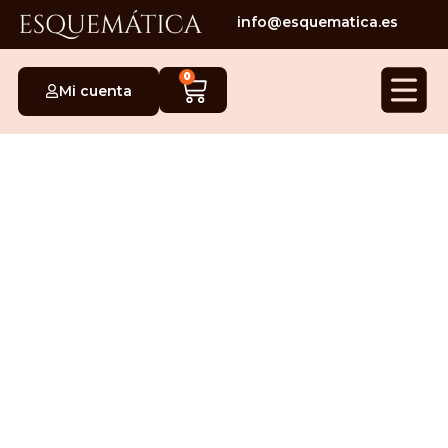
info@esquematica.es
0
Mi cuenta