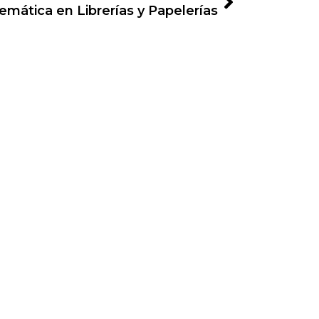
mática en Librerías y Papelerías
 Mecanismo de Recuperación y Resiliencia.