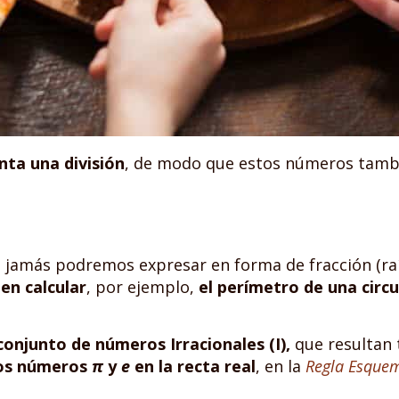
nta una división
, de modo que estos números tambi
jamás podremos expresar en forma de fracción (raíz
en calcular
, por ejemplo,
el perímetro de una circu
 conjunto de números Irracionales (I),
que resultan 
 los números
π
y
e
en la recta real
, en la
Regla Esque