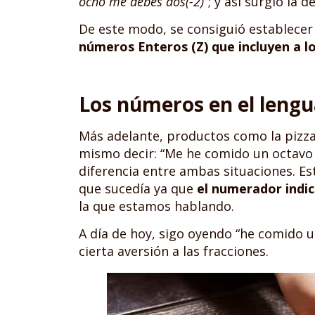
ocho me debes dos(-2)”
; y así surgió la d
De este modo, se consiguió establecer
números Enteros (Z) que incluyen a l
Los números en el lengu
Más adelante, productos como la pizz
mismo decir: “Me he comido un octavo (
diferencia entre ambas situaciones. E
que sucedía ya que
el numerador indic
la que estamos hablando.
A día de hoy, sigo oyendo “he comido u
cierta aversión a las fracciones.