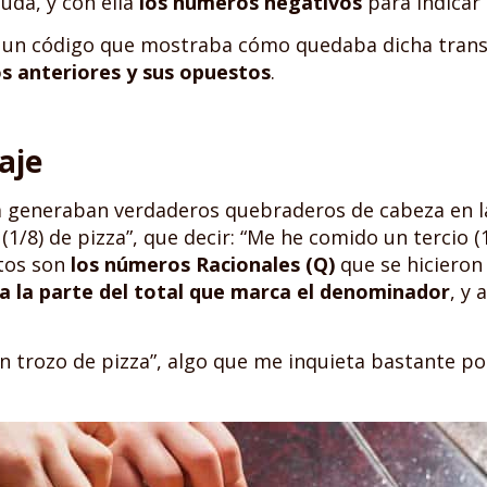
euda, y con ella
los números negativos
para indicar 
 un código que mostraba cómo quedaba dicha transac
os anteriores y sus opuestos
.
aje
a generaban verdaderos quebraderos de cabeza en l
1/8) de pizza”, que decir: “Me he comido un tercio (
stos son
los números Racionales (Q)
que se hicieron 
a la parte del total que marca el denominador
, y 
n trozo de pizza”, algo que me inquieta bastante po