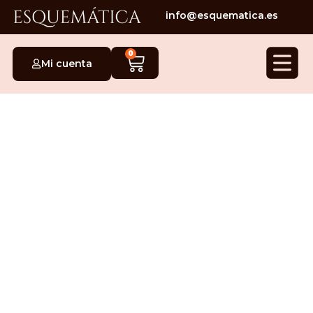
info@esquematica.es
0
Mi cuenta