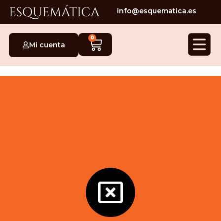
info@esquematica.es
0
Mi cuenta