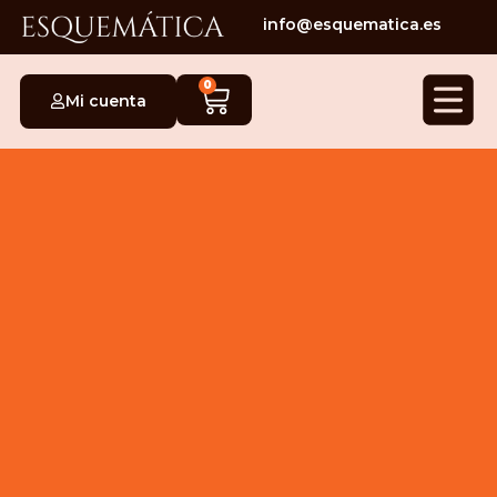
info@esquematica.es
0
Mi cuenta