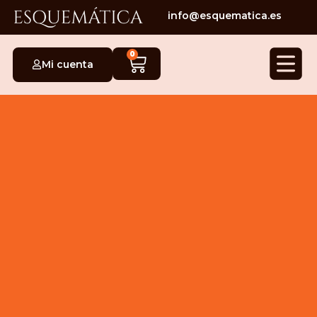
info@esquematica.es
0
Mi cuenta