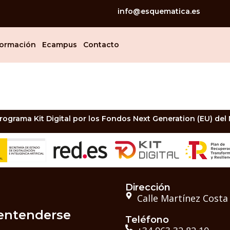
info@esquematica.es
ormación
Ecampus
Contacto
rograma Kit Digital por los Fondos Next Generation (EU) del
Dirección
Calle Martínez Cost
entenderse
Teléfono