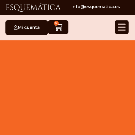
info@esquematica.es
0
Mi cuenta