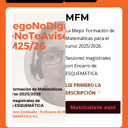
MFM
La
M
ejor
F
ormación de
M
atemáticas para el
curso 20
25
/20
26
.
Sesiones magistrales
con Encarni de
ESQUEMÁTICA.
LEE PRIMERO LA
DESCRIPCIÓN
Matricúlate aquí