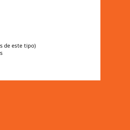
s de este tipo)
as
nalizada con la imagen de Emily