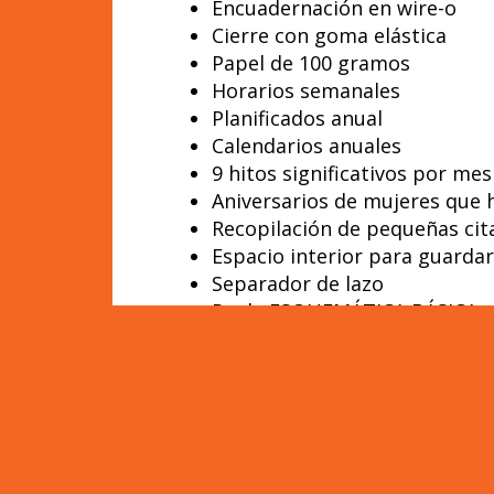
Encuadernación en wire-o
Cierre con goma elástica
Papel de 100 gramos
Horarios semanales
Planificados anual
Calendarios anuales
9 hitos significativos por me
Aniversarios de mujeres que h
Recopilación de pequeñas cita
Espacio interior para guarda
Separador de lazo
Regla ESQUEMÁTICA BÁSICA a
La agenda se envía contenida e
Hobhouse.