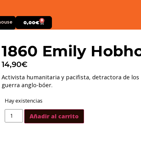
0
house
0,00
€
1860 Emily Hobh
14,90
€
Activista humanitaria y pacifista, detractora de lo
guerra anglo-bóer.
Hay existencias
Añadir al carrito