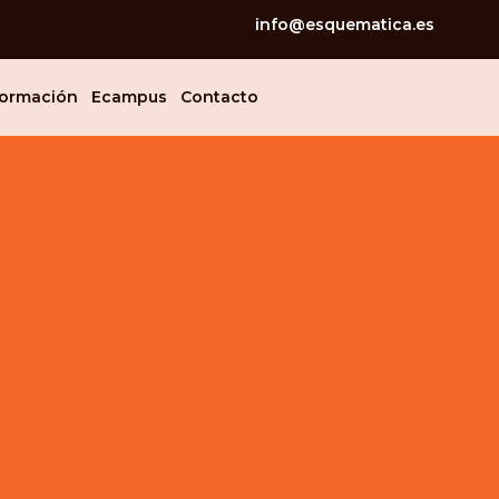
info@esquematica.es
ormación
Ecampus
Contacto