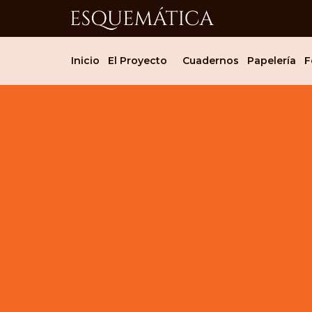
Inicio
El Proyecto
Cuadernos
Papelería
F