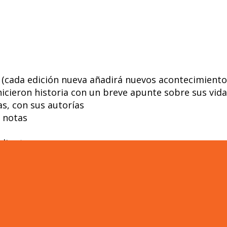
s (cada edición nueva añadirá nuevos acontecimiento
icieron historia con un breve apunte sobre sus vid
s, con sus autorías
r notas
djunta
n una magnífica CAJA AGENDA ESQUEMÁTICA, perso