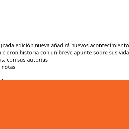
s (cada edición nueva añadirá nuevos acontecimiento
icieron historia con un breve apunte sobre sus vid
s, con sus autorías
r notas
djunta
n una magnífica CAJA AGENDA ESQUEMÁTICA, perso