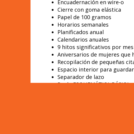
Encuadernación en wire-o
Cierre con goma elástica
Papel de 100 gramos
Horarios semanales
Planificados anual
Calendarios anuales
9 hitos significativos por me
Aniversarios de mujeres que h
Recopilación de pequeñas cita
Espacio interior para guarda
Separador de lazo
Regla ESQUEMÁTICA BÁSICA a
La agenda se envía contenida e
Montessori.