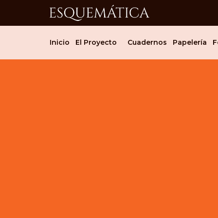
Inicio
El Proyecto
Cuadernos
Papelería
F