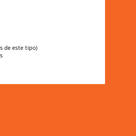
s de este tipo)
as
nalizada con la imagen de Maria