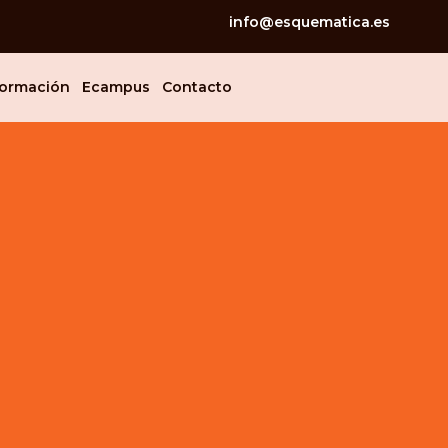
info@esquematica.es
ormación
Ecampus
Contacto