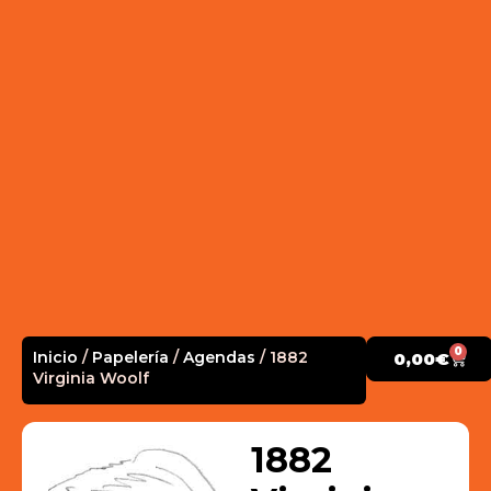
0
Inicio
/
Papelería
/
Agendas
/ 1882
0,00
€
Virginia Woolf
1882