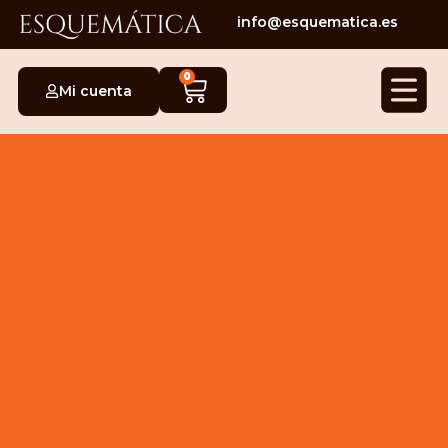
info@esquematica.es
0
Mi cuenta