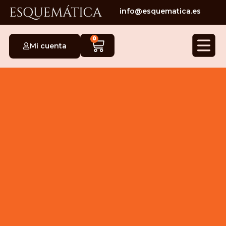
info@esquematica.es
0
Mi cuenta