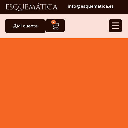
info@esquematica.es
0
Mi cuenta