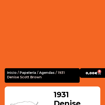
0
Inicio
/
Papelería
/
Agendas
/ 1931
0,00
€
Denise Scott Brown
1931
Denise