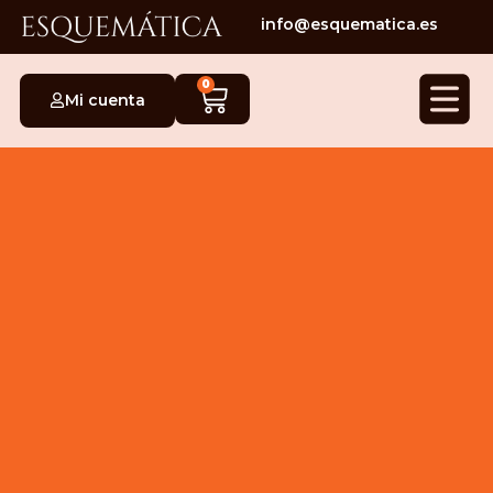
info@esquematica.es
0
Mi cuenta