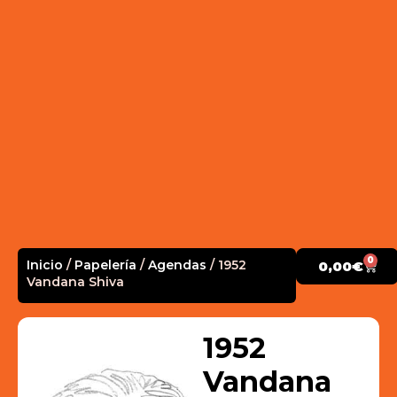
0
Inicio
/
Papelería
/
Agendas
/ 1952
0,00
€
Vandana Shiva
1952
Vandana