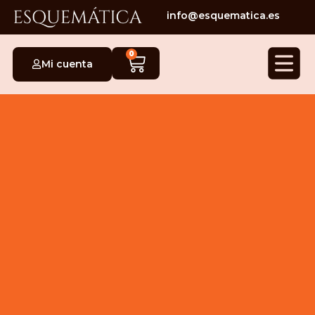
info@esquematica.es
0
Mi cuenta