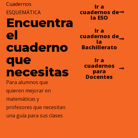
Cuadernos
Ir a
cuadernos de
ESQUEMÁTICA
la ESO
Encuentra
Ir a
el
cuadernos de
la
cuaderno
Bachillerato
que
Ir a
cuadernos
necesitas
para
Docentes
Para alumnos que 
quieren mejorar en 
matemáticas y 
profesores que necesitan 
una guía para sus clases