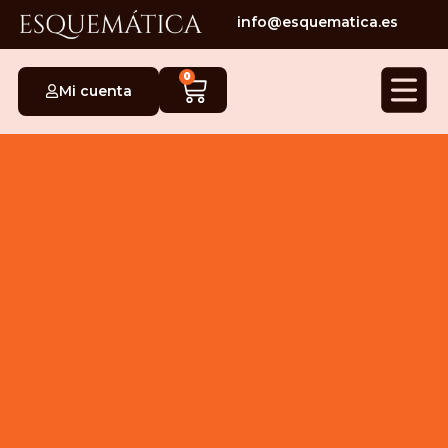
info@esquematica.es
0
Mi cuenta