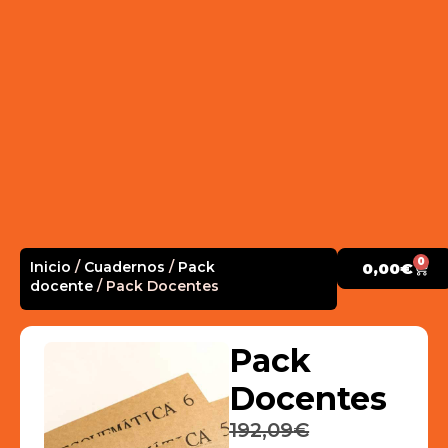
0
Inicio
/
Cuadernos
/
Pack
0,00
€
docente
/ Pack Docentes
Pack
Docentes
192,09
€