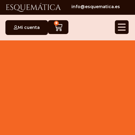
info@esquematica.es
0
Mi cuenta