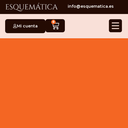
info@esquematica.es
0
Mi cuenta