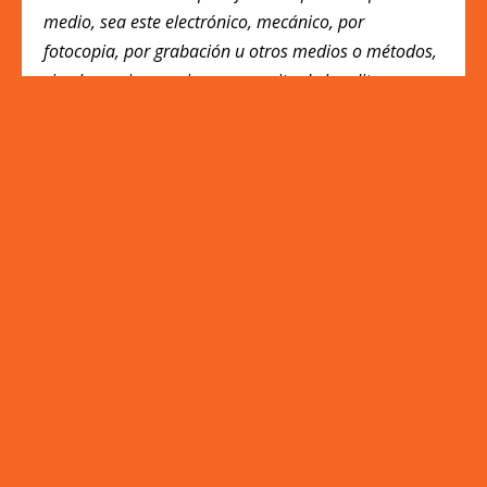
medio, sea este electrónico, mecánico, por
fotocopia, por grabación u otros medios o métodos,
sin el permiso previo y por escrito de la editora y
autora. La infracción de los derechos mencionados
puede ser constitutivo de delito contra la propiedad
intelectual (Art. 270 y siguientes del Código Penal).
Pack Docentes