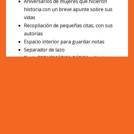
Aniversarios de mujeres que hicieron
historia con un breve apunte sobre sus
vidas
Recopilación de pequeñas citas, con sus
autorías
Espacio interior para guardar notas
Separador de lazo
Regla ESQUEMÁTICA BÁSICA adjunta
La agenda se envía contenida en una
magnífica CAJA AGENDA ESQUEMÁTICA,
personalizada con la imagen de Jane Goodall.