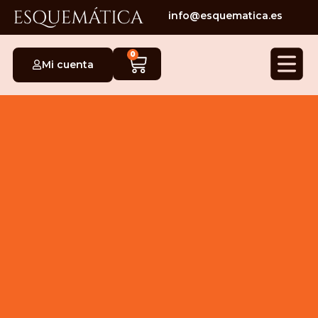
info@esquematica.es
0
Mi cuenta