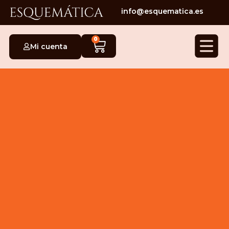
info@esquematica.es
0
Mi cuenta