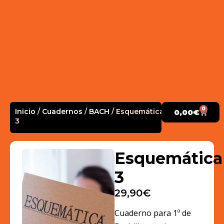
0
Inicio
/
Cuadernos
/
BACH
/ Esquemática
0,00
€
3
Esquemática
3
29,90
€
Cuaderno para 1º de