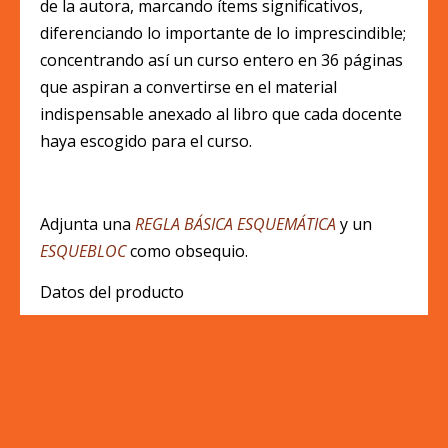
de la autora, marcando ítems significativos,
diferenciando lo importante de lo imprescindible;
concentrando así un curso entero en 36 páginas
que aspiran a convertirse en el material
indispensable anexado al libro que cada docente
haya escogido para el curso.
Adjunta una
REGLA BÁSICA ESQUEMÁTICA
y un
ESQUEBLOC
como obsequio.
Datos del producto
ISBN: 978-84-09-14057-2
Peso: 0’15 kg
Dimensiones: 16cm x 33,5cm x 0,5cm
Depósito legal: D.L. MU 919-2019