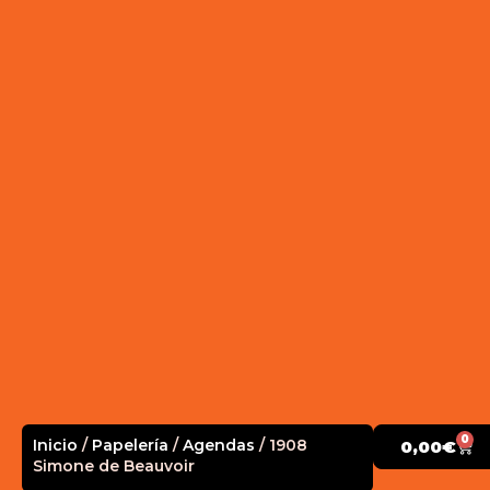
0
Inicio
/
Papelería
/
Agendas
/ 1908
0,00
€
Simone de Beauvoir