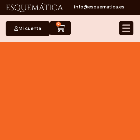
info@esquematica.es
0
Mi cuenta