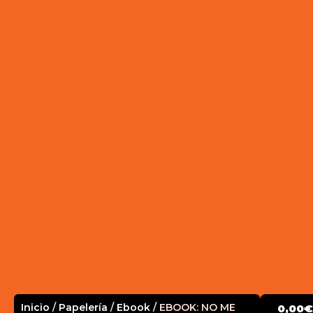
Inicio
/
Papelería
/
Ebook
/ EBOOK: NO ME
0,00
€