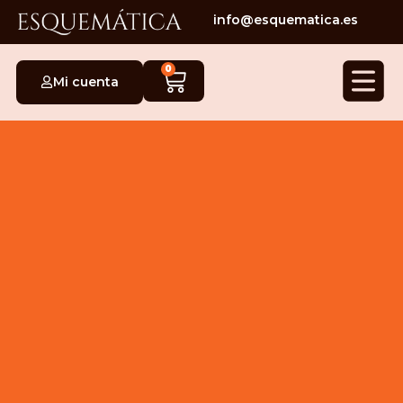
info@esquematica.es
0
Mi cuenta