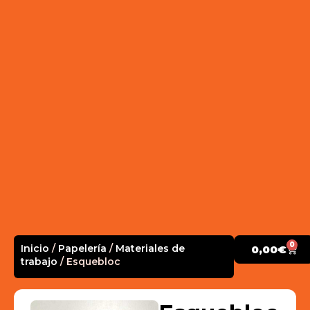
0
Inicio
/
Papelería
/
Materiales de
0,00
€
trabajo
/ Esquebloc