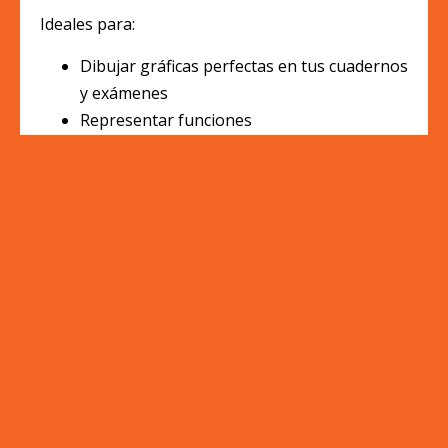
Ideales para:
Dibujar gráficas perfectas en tus cuadernos
y exámenes
Representar funciones
Dibujar el sistema de inecuaciones en
ejercicios de Programación Lineal
Lámina 8Matemáticas