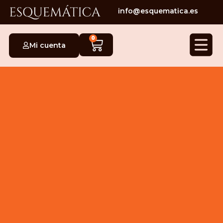
info@esquematica.es
0
Mi cuenta