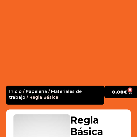
0
Inicio
/
Papelería
/
Materiales de
0,00
€
trabajo
/ Regla Básica
Regla
Básica