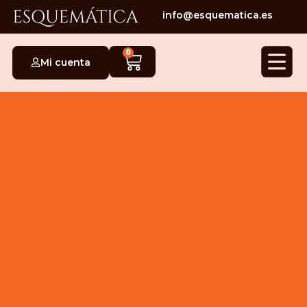
info@esquematica.es
0
Mi cuenta