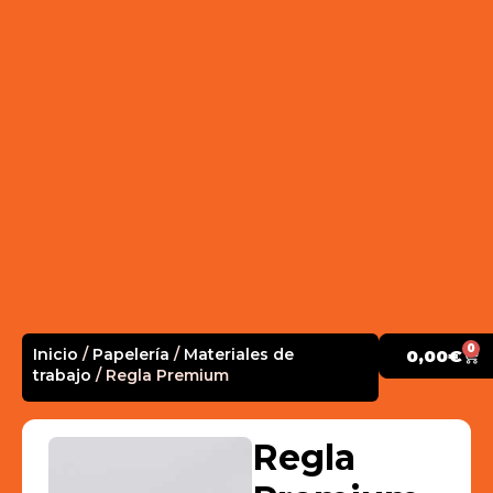
0
Inicio
/
Papelería
/
Materiales de
0,00
€
trabajo
/ Regla Premium
Regla