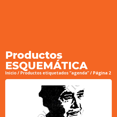
Productos
ESQUEMÁTICA
Inicio
/
Productos etiquetados “agenda”
/ Página 2