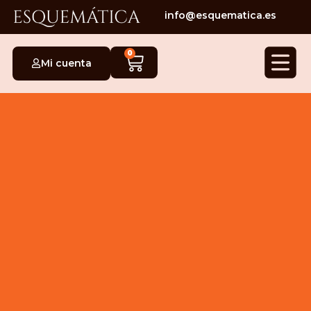
info@esquematica.es
0
Mi cuenta