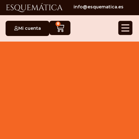
info@esquematica.es
0
Mi cuenta