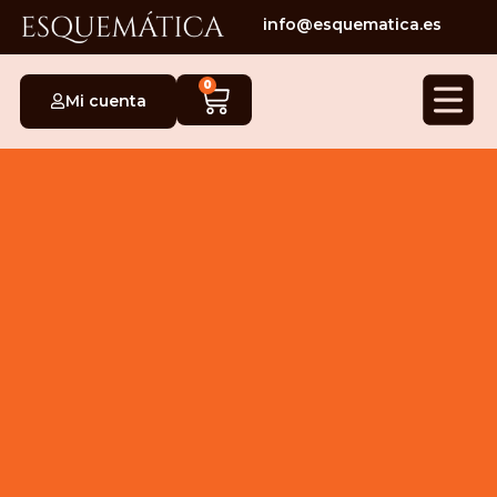
info@esquematica.es
0
Mi cuenta